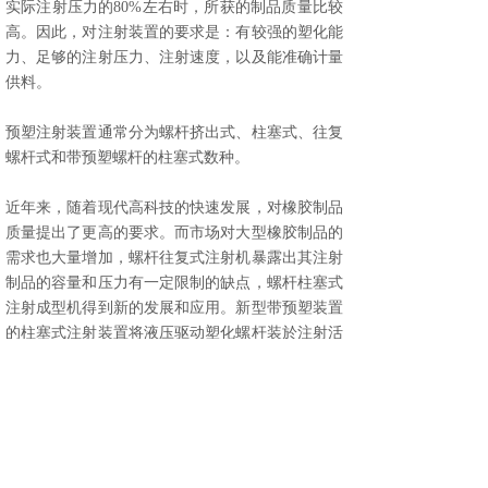
实际注射压力的80%左右时，所获的制品质量比较
高。因此，对注射装置的要求是：有较强的塑化能
力、足够的注射压力、注射速度，以及能准确计量
供料。
预塑注射装置通常分为螺杆挤出式、柱塞式、往复
螺杆式和带预塑螺杆的柱塞式数种。
近年来，随着现代高科技的快速发展，对橡胶制品
质量提出了更高的要求。而市场对大型橡胶制品的
需求也大量增加，螺杆往复式注射机暴露出其注射
制品的容量和压力有一定限制的缺点，螺杆柱塞式
注射成型机得到新的发展和应用。新型带预塑装置
的柱塞式注射装置将液压驱动塑化螺杆装於注射活
塞中，采用“先进先出”（FIFO）的注射方式来实
现，其结构如图1所示。胶料仍利用螺杆-机筒进行
塑化，这种装置通常将注射油缸设在对称於螺杆的
两侧。注射时，螺杆与机筒的轴向相对位置不变，
位於柱塞头部的止逆阀封闭螺槽，螺杆随同注射柱
塞将胶料注入模腔。