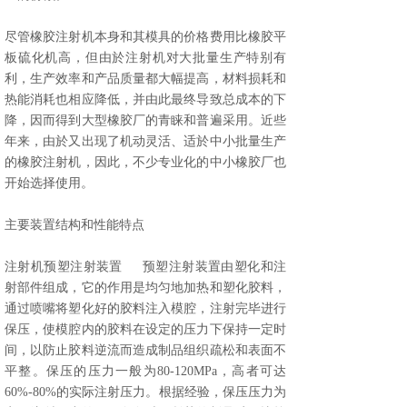
尽管橡胶注射机本身和其模具的价格费用比橡胶平
板硫化机高，但由於注射机对大批量生产特别有
利，生产效率和产品质量都大幅提高，材料损耗和
热能消耗也相应降低，并由此最终导致总成本的下
降，因而得到大型橡胶厂的青睐和普遍采用。近些
年来，由於又出现了机动灵活、适於中小批量生产
的橡胶注射机，因此，不少专业化的中小橡胶厂也
开始选择使用。
主要装置结构和性能特点
注射机预塑注射装置 预塑注射装置由塑化和注
射部件组成，它的作用是均匀地加热和塑化胶料，
通过喷嘴将塑化好的胶料注入模腔，注射完毕进行
保压，使模腔内的胶料在设定的压力下保持一定时
间，以防止胶料逆流而造成制品组织疏松和表面不
平整。保压的压力一般为80-120MPa，高者可达
60%-80%的实际注射压力。根据经验，保压压力为